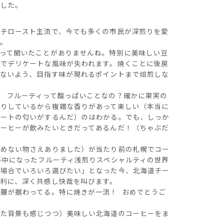
ました。
チロースト主流で、今でも多くの市民が深煎りを愛
。
って聞いたことがありませんね。特別に美味しい豆
でデリケートな風味が失われます。焼くことに後戻
らないよう、目指す味が現れるポイントまで焙煎しな
 フルーティって酸っぱいことなの？確かに果実の
たりしているから複雑な香りがあって楽しい（本当に
レートの匂いがするんだ）のはわかる。でも、しっか
コーヒーが飲みたいときだってあるんだ！（ちゃぶだ
飲めない物さえありました）が当たり前の札幌でコー
夢中になったフルーティ浅煎りスペシャルティの世界
と場合でいろいろ選びたい」となった今、北海道チー
利に、深く共感し快哉を叫びます。
腰が据わってる。特に焼きが一流！ おめでとうご
った背景も感じつつ）美味しい北海道のコーヒーをま