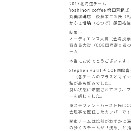
2017北海道チーム
Yoshinori coffee 轡田芳
丸美珈琲店
後藤栄二郎氏（札
かふぇ坩堝
（るつぼ）鎌田祐
結果…
オーディエンス大賞（会場投票
審査員大賞（COE国際審査員
ーム
本当におめでとうございます
Stephen Hurst氏 COE国
「（各チームのプラスとマイ
私が最も好みでした。
良い状態に焙煎されており、ブ
ーを感じました。」
※ステファン・ハースト氏はC
会理事を歴任したカッパーです
関東チームは焙煎がわずかに深
の多くのチームが「浅め」と