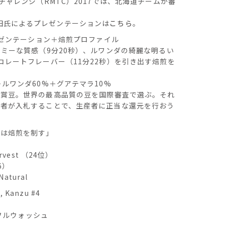
チャレンジ（RMTC）2017では、北海道チームが審
fee轡田氏によるプレゼンテーションは
こちら
。
レゼンテーション＋焙煎プロファイル
ーミーな質感（9分20秒）、ルワンダの綺麗な明るい
コレートフレーバー（11分22秒）を引き出す焙煎を
ルワンダ60%＋グアテマラ10%
lence受賞豆。世界の最高品質の豆を国際審査で選ぶ。それ
業者が入札することで、生産者に正当な還元を行おう
のは焙煎を制す」
Harvest （24位）
6）
atural
, Kanzu #4
：フルウォッシュ