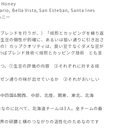
l Honey
io, Bella Vista, San Esteban, Santa Ines
ハニー
とブレンドを行うが、）「焙煎とカッピングを繰り返
で生豆の個性が的確に、あるいは狙い通りに引き出さ
後の）カップクオリティは、良い豆でなくダメな豆が
わばブレンド技術＜焙煎とカッピング技術 とも言
３つ。①生豆の評価の内容 ②それぞれに対する焙
レゼン通りの味が出せているか ②それがおいしい
中四国&関西、中部、北陸、関東、東北、北海
合なのに比べて、北海道チームは3人。全チームの最
業界の研鑽と横のつながりの活性化のためなのです