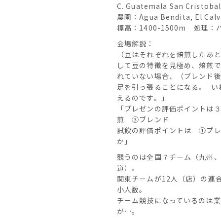
C. Guatemala San Cristoba
農園：Agua Bendita, El Calvar
標高：1400-1500m 処理：
会場解説：
（豆はそれぞれを焙煎したあ
して豆の特徴を見極め、焙煎
れていない場合、（ブレンド
足を引っ張ることになる。 い
えるのです。」
「プレゼンの評価ポイントは
煎 ③ブレンド
試飲の評価ポイントは ①プ
か」
競うのは全国７チーム（九州、
道）。
関東チームが12人（店）の連
小人数。
チーム競技になっているのは
が…。