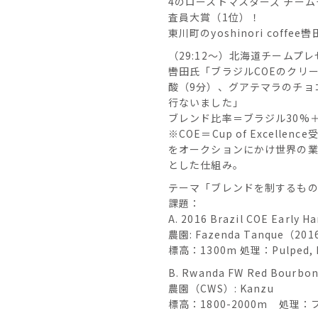
4のローストマスターズ チーム
査員大賞（1位）！
東川町のyoshinori cof
（29:12〜）北海道チームプ
轡田氏「ブラジルCOEのクリ
酸（9分）、グアテマラのチョ
行ないました」
ブレンド比率＝ブラジル30%＋
※COE＝Cup of Excel
をオークションにかけ世界の
とした仕組み。
テーマ「ブレンドを制するも
課題：
A. 2016 Brazil COE Early 
農園: Fazenda Tanque（201
標高：1300m 処理：Pulped, N
B. Rwanda FW Red Bourbon
農園（CWS）: Kanzu
標高：1800-2000m 処理