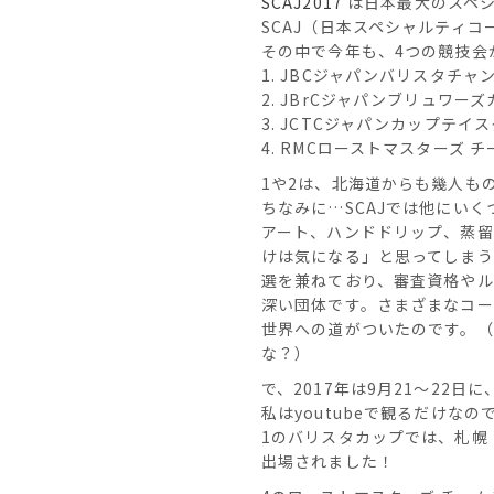
SCAJ2017
は日本最大のスペシ
SCAJ（日本スペシャルティ
その中で今年も、4つの競技会
1. JBCジャパンバリスタチ
2. JBrCジャパンブリュワー
3. JCTCジャパンカップテ
4. RMCローストマスターズ 
1や2は、北海道からも幾人も
ちなみに…SCAJでは他にい
アート、ハンドドリップ、蒸留
けは気になる」と思ってしま
選を兼ねており、審査資格やル
深い団体です。さまざまなコ
世界への道がついたのです。
な？）
で、2017年は9月21〜22日
私はyoutubeで観るだけな
1のバリスタカップでは、札
出場されました！