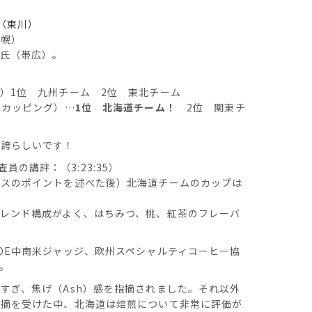
範氏（東川）
幌）
佳氏（帯広）。
）1位 九州チーム 2位 東北チーム
のカッピング）…
1位 北海道チーム！
2位 関東チ
！誇らしいです！
際審査員の講評：（3:23:35）
ナスのポイントを述べた後）北海道チームのカップは
レンド構成がよく、はちみつ、桃、紅茶のフレーバ
OE中南米ジャッジ、欧州スペシャルティコーヒー協
。
すぎ、焦げ（Ash）感を指摘されました。それ以外
指摘を受けた中、北海道は焙煎について非常に評価が