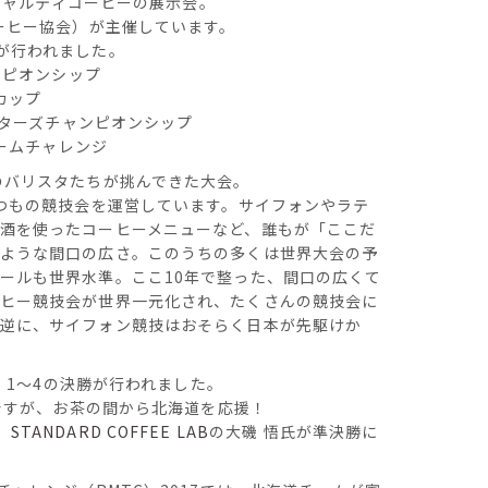
ャルティコーヒーの展示会。
コーヒー協会）が主催しています。
が行われました。
ャンピオンシップ
ズカップ
イスターズチャンピオンシップ
チームチャレンジ
のバリスタたちが挑んできた大会。
くつもの競技会を運営しています。サイフォンやラテ
酒を使ったコーヒーメニューなど、誰もが「ここだ
うような間口の広さ。このうちの多くは世界大会の予
ールも世界水準。ここ10年で整った、間口の広くて
ーヒー競技会が世界一元化され、たくさんの競技会に
（逆に、サイフォン競技はおそらく日本が先駆けか
に、1〜4の決勝が行われました。
のですが、お茶の間から北海道を応援！
幌
STANDARD COFFEE LAB
の大磯 悟氏が準決勝に