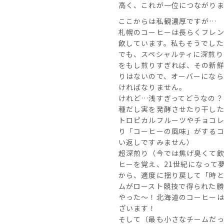
高く、これが一位につながり
ここからは私観濃厚ですが…
札幌のコーヒーは長らくフレン
飲しています。私もそうでした
でも、スペシャルティに深煎り
をもし煎りすぎれば、その新鮮
りはないので、オーバーにな
ければなりません。
けれど…浅すぎってどうなの？
種だし実を発酵させたり干し
トロピカルフルーツやチョコ
り「コーヒーの風味」がする
い返しですみません）
超深煎り（今では焦げ臭くて
ヒーを覚え、21世紀になって
から、適度に揺り戻して「時
ムがロースト競技で得られた勝
やった〜！北海道のコーヒーは
ざいます！
そして（最も小さなチームだ