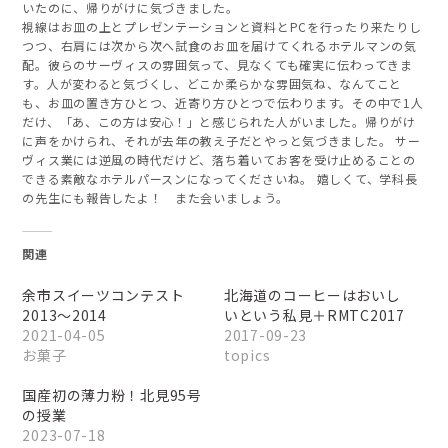
いたのに、帰りがけに気づきました。
視線はお皿の上とプレゼンテーションと資料とPCを行ったり来たりし
つつ、右肩には次から次へ試食のお皿を届けてくれるホテルマンの気
配。彼らのサーヴィスの雰囲気って、見なくても確実に伝わってきま
す。人が変わると気づくし、どこか柔らかな雰囲気ね、なんてこと
も、お皿の置き方ひとつ、近寄り方ひとつで伝わります。その中で1人
だけ、「あ、この方は安心！」と感じられた人がいました。帰りがけ
に声をかけられ、それが去年の教え子だとやっと気づきました。 サー
ヴィス業には逆風の時代だけど、落ち着いてお客を受け止めることの
できる素敵なホテルパースンになってくださいね。 嬉しくて、学科長
の先生にも報告したよ！ また会いましょう。
関連
余市スイーツコンテスト
北海道のコーヒーはおいし
2013〜2014
いという私見＋RMTC2017
2021-04-05
2017-09-23
お菓子
topics
国産初の薄力粉！北見95号
の授業
2023-07-18