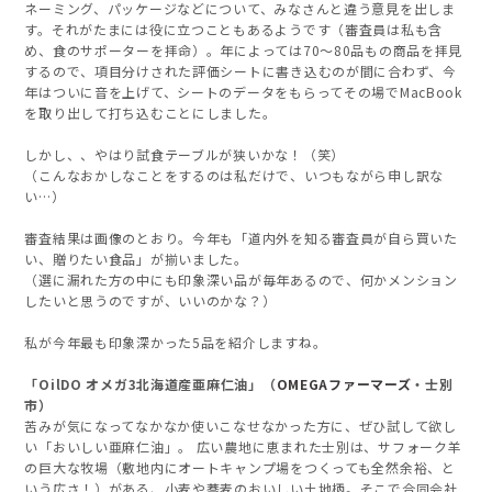
ネーミング、パッケージなどについて、みなさんと違う意見を出しま
す。それがたまには役に立つこともあるようです（審査員は私も含
め、食のサポーターを拝命）。年によっては70〜80品もの商品を拝見
するので、項目分けされた評価シートに書き込むのが間に合わず、今
年はついに音を上げて、シートのデータをもらってその場でMacBook
を取り出して打ち込むことにしました。
しかし、、やはり試食テーブルが狭いかな！（笑）
（こんなおかしなことをするのは私だけで、いつもながら申し訳な
い…）
審査結果は画像のとおり。今年も「道内外を知る審査員が自ら買いた
い、贈りたい食品」が揃いました。
（選に漏れた方の中にも印象深い品が毎年あるので、何かメンション
したいと思うのですが、いいのかな？）
私が今年最も印象深かった5品を紹介しますね。
「OilDO オメガ3北海道産亜麻仁油」（
OMEGAファーマーズ
・士別
市）
苦みが気になってなかなか使いこなせなかった方に、ぜひ試して欲し
い「おいしい亜麻仁油」。 広い農地に恵まれた士別は、サフォーク羊
の巨大な牧場（敷地内にオートキャンプ場をつくっても全然余裕、と
いう広さ！）がある、小麦や蕎麦のおいしい土地柄。そこで合同会社