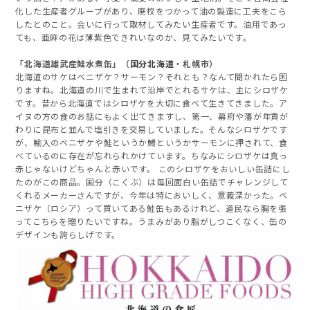
化した生産者グループがあり、廃校をつかって油の製造に工夫をこら
したとのこと。会いに行って取材してみたい生産者です。油用であっ
ても、亜麻の花は薄紫色できれいなのか、見てみたいです。
「北海道雄武産鮭水煮缶」（
国分北海道
・札幌市）
北海道のサケはベニザケ？サーモン？それとも？なんて聞かれたら困
りますね。北海道の川で生まれて沿岸でとれるサケは、主にシロザケ
です。昔から北海道ではシロザケを大切に食べて生きてきました。ア
イヌの方の食のお話にもよく出てきますし、第一、幕府や藩が年貢が
わりに昆布と並んで塩引きを交易していました。そんなシロザケです
が、輸入のベニザケや鮭というか鱒というかサーモンに押されて、食
べているのに存在が忘れられかけています。ちなみにシロザケは真っ
赤じゃないけどちゃんと赤いです。 このシロザケをおいしい缶詰にし
たのがこの商品。国分（こくぶ）は毎回面白い缶詰でチャレンジして
くれるメーカーさんですが、今年は特においしく、意義深かった。ベ
ニザケ（ロシア）って買いてある鮭缶もあるけれど、道民なら胸を張
ってこちらを贈りたいですね。うまみがあり脂がしつこくなく、缶の
デザインも誇らしげです。