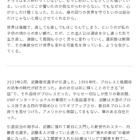
ドラマはまだ終わっていないし、もっと別のこともたくさん描いてい
る。いったいどこが響いたのか我ながらわからない。でもなぜか、心
が少しだけ軽くなった。たぶん、身の回りの世界を守りたいのは自分
だけじゃないと感じさせてくれるから。
世界は複雑で、直しても直してもほころんでしまう、というのが私の
子供の頃からの思い癖だ。だが、この主人公は運命を少し違った形で
生き直し、連鎖して周囲も小さく次々に変わっていく。選択肢は無限
で、その乗数分だけ世界も変わる可能性を持っている、ような気がし
てくる。
2023年2月、武藤敬司選手が引退した。1990年代、プロレスと格闘技
の抗争の時代が好きだった。あの対立は共に輝くことのできる“対
話”で、それ自体がプロレスだった。やらせ一切なしが売りの新派閥、
UWFインターナショナルの筆頭だった高田選手を、武藤は大昔のプロ
レス技である四の字固めひとつでギブアップさせ、新日本プロレスの
誇りを見せつけた。アメリカから帰国してまもない、華のある存在だ
った。
引退試合の相手は、武藤に憧れて新日に入門した新世代のスター、内
藤哲也選手。武藤本人が語っている通り、これが”猪木の新日”の最終
章になった。両膝に人工関節を入れた60歳はリングで観衆を魅了し、