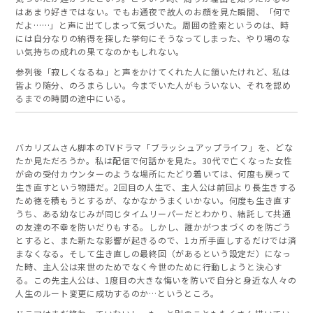
はあまり好きではない。でもお通夜で故人のお顔を見た瞬間、「何で
だよ……」と声に出てしまって気づいた。周囲の詮索というのは、時
には自分なりの納得を探した挙句にそうなってしまった、やり場のな
い気持ちの成れの果てなのかもしれない。
参列後「寂しくなるね」と声をかけてくれた人に頷いたけれど、私は
皆より随分、のろまらしい。今までいた人がもういない、それを認め
るまでの時間の途中にいる。
バカリズムさん脚本のTVドラマ「ブラッシュアップライフ」を、どな
たか見ただろうか。私は配信で何話かを見た。30代で亡くなった女性
が命の受付カウンターのような場所にたどり着いては、何度も戻って
生き直すという物語だ。2回目の人生で、主人公は前回より長生きする
ため徳を積もうとするが、なかなかうまくいかない。何度も生き直す
うち、ある幼なじみが同じタイムリーパーだとわかり、結託して共通
の友達の不幸を防いだりもする。しかし、誰かがつまづくのを防ごう
とすると、また新たな影響が起きるので、1カ所手直しするだけでは済
まなくなる。そして生き直しの最終回（があるという設定だ）になっ
た時、主人公は来世のためでなく今世のために行動しようと決心す
る。この先主人公は、1度目の大きな悔いを防いで自分と身近な人々の
人生のルート変更に成功するのか…というところ。