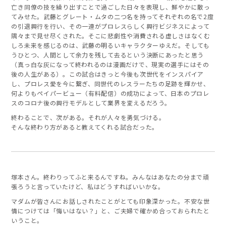
亡き同僚の技を繰り出すことで過ごした日々を表現し、鮮やかに散っ
てみせた。武藤とグレート・ムタの二つ名を持ってそれぞれの名で2度
の引退興行を行い、その一連がプロレスらしく興行ビジネスによって
隅々まで見せ尽くされた。そこに悲劇性や消費される虚しさはなくむ
しろ未来を感じるのは、武藤の明るいキャラクターゆえだ。そしても
うひとつ、人間として余力を残して去るという決断にあったと思う
（真っ白な灰になって終われるのは漫画だけで、現実の選手にはその
後の人生がある）。この試合はきっと今後も次世代をインスパイア
し、プロレス愛を今に繋ぎ、同世代のレスラーたちの足跡を輝かせ、
何よりもペイパービュー（有料配信）の成功によって、日本のプロレ
スのコロナ後の興行モデルとして業界を変えるだろう。
終わることで、次がある。それが人々を勇気づける。
そんな終わり方があると教えてくれる試合だった。
塚本さん。終わりってふと来るんですね。みんなはあなたの分まで頑
張ろうと言っていたけど、私はどうすればいいかな。
マダムが皆さんにお話しされたことがとても印象深かった。不安な世
情につけては「悔いはない？」と、ご夫婦で確かめ合っておられたと
いうこと。