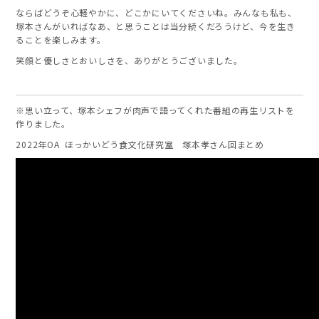
ならばどうぞ心軽やかに、どこかにいてくださいね。みんなも私も、
塚本さんがいればなあ、と思うことは当分続くだろうけど、今を生き
ることを楽しみます。
笑顔と優しさとおいしさを、ありがとうございました。
※思い立って、塚本シェフが肉声で語ってくれた番組の再生リストを
作りました。
2022年OA ほっかいどう食文化研究室 塚本孝さん回まとめ