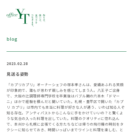
blog
2023.02.28
見送る姿勢
「カプリカプリ」オーナーシェフの塚本孝さんは、愛嬌あふれる笑顔
が印象的で、誰もが思わず親しみを感じてしまう人。八王子ご出身
で、大阪の辻調理師専門学校を卒業後はバブル期の六本木「ドマー
ニ」ほかで経験を積んだと聞いていた。札幌・豊平区で開いた「カプ
リ カプリ」は市内でも本当に料理が好きな人が通う、いわば知る人ぞ
知る存在。アンティパストからこんなに手をかけていいの？と驚くよ
うな気合の入った料理を出していた。料理のクオリティに惚れ込ん
で、本州から札幌に出張でくる方たちなどは帰りの飛行機の時刻をタ
クシーに知らせておき、時間いっぱいまでワインと料理を楽しむ、と