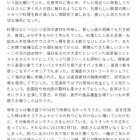
いう話も聞いていた。札幌市のど真ん中、テレビ塔近くに移転してか
らはさらに多くの人の目に触れるようになり、札幌らしい鮮度の良い
イタリア料理を肩の凝らない雰囲気で楽しめる、食いしん坊たちの大
切な場所になった。
料理はひとつひとつ近郊の食材を吟味し、新しい店の厨房でも引き続
き、骨惜しみせず手をかけて作られていた。料理人に人気の足寄・石
田めん羊牧場のサウスダウン種を使える数少ないレストランで、また
ご夫婦で結構な広さの畑を始めてからは、朝摘んできた美しいズッキ
ーニの花の詰め物や、毎日採るのが大変だといっていた自家製ミニト
マトをセミドライにしてたっぷり使うソースも評判になった。移転前
から道産小麦でうまいパスタを打ち店で出すパンを焼く、道産小麦を
使いこなすパイオニアでもあった。北海道のスローフードのシェフと
して海外出展に参画された。私とは道産食材の勉強仲間で、研究会の
場を提供して下さった。三笠高校ではプロ現役の先生として人気だっ
たという。全国誌や地元誌の取材も度々させてもらった。去年はラジ
オにゲスト出演して頂き、半月前、道庁の食品審査会場でいつもの笑
顔でお喋りしたばかりだ。
塚本さんは働き盛りの50代で持病もなかったそうだ。以前、足を怪我
した時は辛そうでカムチャツカの釣りにも行けないと嘆いていたけれ
ど、その後体のメンテナンスを心がけている、もうすっかり大丈夫と
言っていた。それなのに2023年2月7日、塚本さんは突然いなくなって
しまった。釣りに出かけた先で急に気分が悪くなり、一緒のご友人が
気づいたが遅かったという。こういう時、周りが理由を知りたがるの